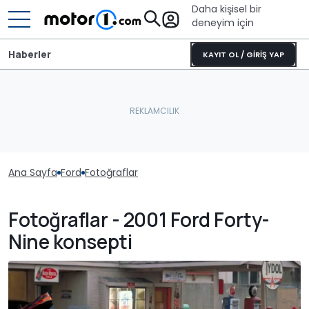
Daha kişisel bir
deneyim için
Haberler
KAYIT OL / GİRİŞ YAP
Ana Sayfa
Ford
Fotoğraflar
Fotoğraflar - 2001 Ford Forty-
Nine konsepti