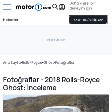
Daha kişisel bir
deneyim için
Haberler
KAYIT OL / GİRİŞ YAP
Ana Sayfa
Rolls-Royce
Ghost
Fotoğraflar
Fotoğraflar - 2018 Rolls-Royce
Ghost: İnceleme