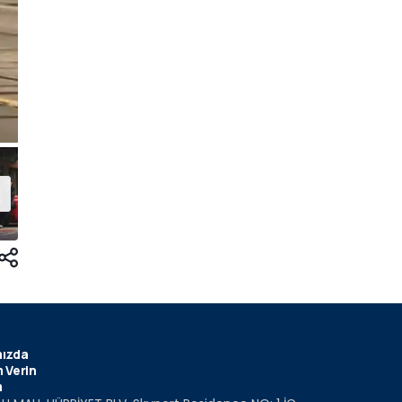
ızda
 Verin
m