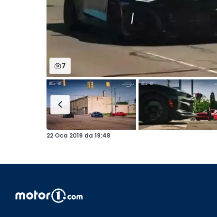
7
22 Oca 2019
da
19:48