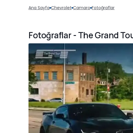
Ana Sayfa
Chevrolet
Camaro
Fotoğraflar
Fotoğraflar - The Grand To