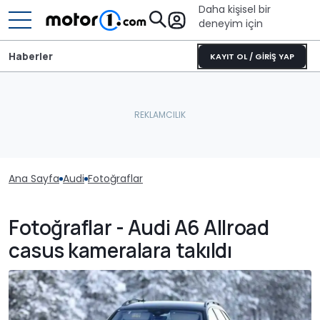
Daha kişisel bir
deneyim için
Haberler
KAYIT OL / GİRİŞ YAP
Ana Sayfa
Audi
Fotoğraflar
Fotoğraflar - Audi A6 Allroad
casus kameralara takıldı