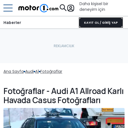
Daha kişisel bir
deneyim için
Haberler
KAYIT OL / GİRİŞ YAP
Ana Sayfa
Audi
A1
Fotoğraflar
Fotoğraflar - Audi A1 Allroad Karlı
Havada Casus Fotoğrafları