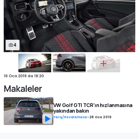
4
16 Oca 2019
da
18:20
Makaleler
VW Golf GTI TCR'ın hızlanmasına
yakından bakın
Yarış/Kovalamaca
-
28 Oca 2019