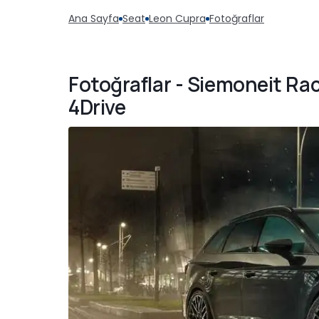
Ana Sayfa
Seat
Leon Cupra
Fotoğraflar
Fotoğraflar - Siemoneit Ra
4Drive