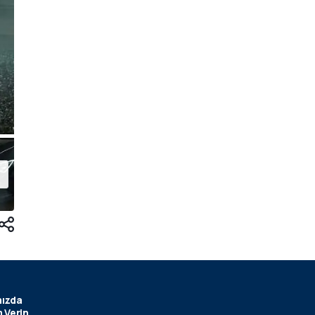
ızda
 Verin