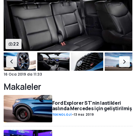
22
16 Oca 2019
da
11:33
Makaleler
Ford Explorer ST'nin lastikleri
aslında Mercedes için geliştirilmiş
TEKNOLOJİ
-
13 Haz 2019