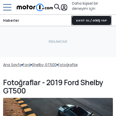
Daha kişisel bir
deneyim için
Haberler
KAYIT OL / GİRİŞ YAP
Ana Sayfa
Ford
Shelby GT500
Fotoğraflar
Fotoğraflar - 2019 Ford Shelby
GT500