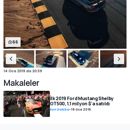
66
14 Oca 2019
da
20:39
Makaleler
İlk 2019 Ford Mustang Shelby
GT500, 1.1 milyon $'a satıldı
Son Dakika
-
19 Oca 2019