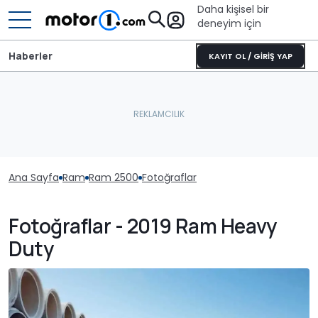
Daha kişisel bir
deneyim için
Haberler
KAYIT OL / GİRİŞ YAP
Ana Sayfa
Ram
Ram 2500
Fotoğraflar
Fotoğraflar - 2019 Ram Heavy
Duty