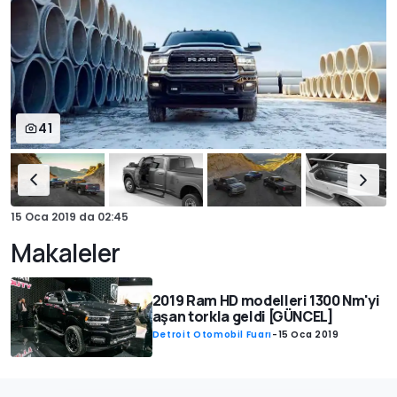
41
15 Oca 2019
da
02:45
Makaleler
2019 Ram HD modelleri 1300 Nm'yi
aşan torkla geldi [GÜNCEL]
Detroit Otomobil Fuarı
-
15 Oca 2019