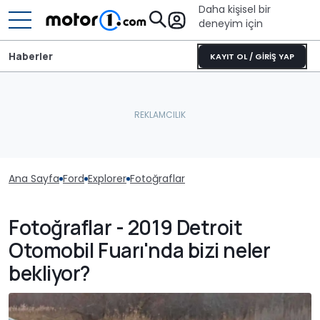
Daha kişisel bir
deneyim için
Haberler
KAYIT OL / GİRİŞ YAP
Ana Sayfa
Ford
Explorer
Fotoğraflar
Fotoğraflar - 2019 Detroit
Otomobil Fuarı'nda bizi neler
bekliyor?