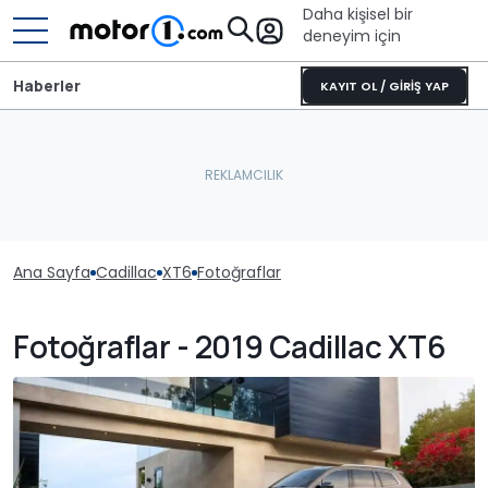
Daha kişisel bir
deneyim için
Haberler
KAYIT OL / GİRİŞ YAP
Ana Sayfa
Cadillac
XT6
Fotoğraflar
Fotoğraflar - 2019 Cadillac XT6