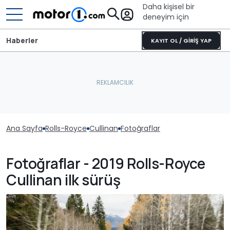
Daha kişisel bir
deneyim için
Haberler
KAYIT OL / GİRİŞ YAP
Ana Sayfa
Rolls-Royce
Cullinan
Fotoğraflar
Fotoğraflar - 2019 Rolls-Royce
Cullinan ilk sürüş