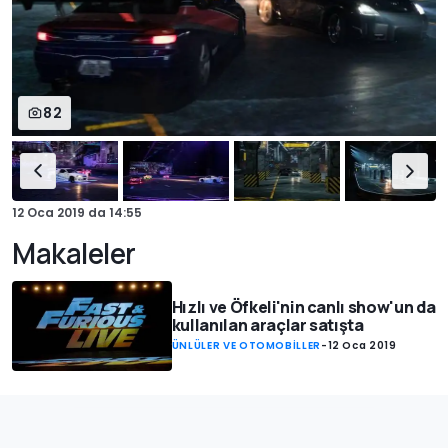
82
12 Oca 2019
da
14:55
Makaleler
Hızlı ve Öfkeli'nin canlı show'un da
kullanılan araçlar satışta
ÜNLÜLER VE OTOMOBİLLER
-
12 Oca 2019