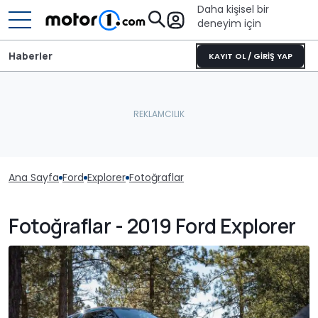
Daha kişisel bir
deneyim için
Haberler
KAYIT OL / GİRİŞ YAP
Ana Sayfa
Ford
Explorer
Fotoğraflar
Fotoğraflar - 2019 Ford Explorer