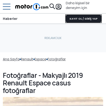
Daha kişisel bir
deneyim için
Haberler
KAYIT OL / GİRİŞ YAP
Ana Sayfa
Renault
Espace
Fotoğraflar
Fotoğraflar - Makyajlı 2019
Renault Espace casus
fotoğraflar