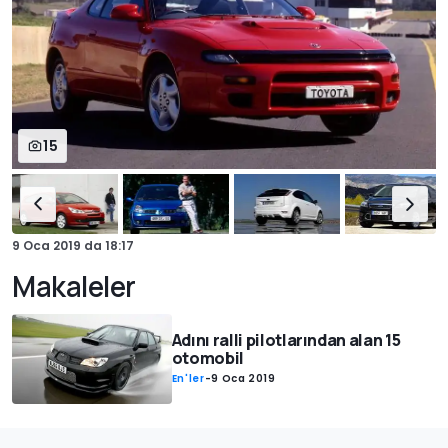
15
9 Oca 2019
da
18:17
Makaleler
Adını ralli pilotlarından alan 15
otomobil
En'ler
-
9 Oca 2019