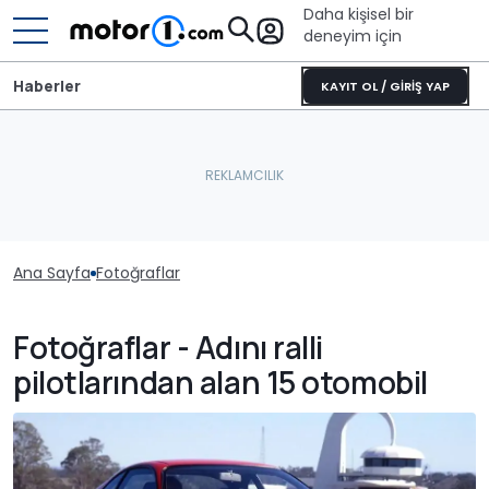
Daha kişisel bir
deneyim için
Haberler
KAYIT OL / GİRİŞ YAP
Ana Sayfa
Fotoğraflar
Fotoğraflar - Adını ralli
pilotlarından alan 15 otomobil