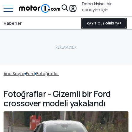
Daha kişisel bir
deneyim için
Haberler
KAYIT OL / GİRİŞ YAP
Ana Sayfa
Ford
Fotoğraflar
Fotoğraflar - Gizemli bir Ford
crossover modeli yakalandı