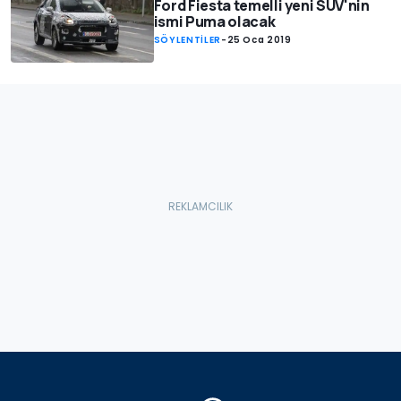
Ford Fiesta temelli yeni SUV'nin
ismi Puma olacak
SÖYLENTİLER
-
25 Oca 2019