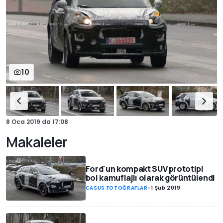
10
8 Oca 2019
da
17:08
Makaleler
Ford'un kompakt SUV prototipi
bol kamuflajlı olarak görüntülendi
CASUS FOTOĞRAFLAR
-
1 Şub 2019