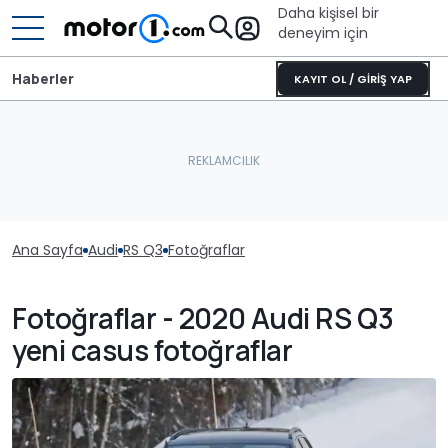
Daha kişisel bir
deneyim için
Haberler
KAYIT OL / GİRİŞ YAP
Ana Sayfa
Audi
RS Q3
Fotoğraflar
Fotoğraflar - 2020 Audi RS Q3
yeni casus fotoğraflar