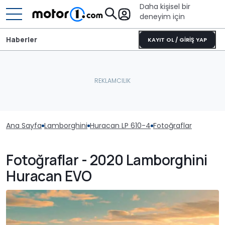
Daha kişisel bir
deneyim için
Haberler
KAYIT OL / GİRİŞ YAP
Ana Sayfa
Lamborghini
Huracan LP 610-4
Fotoğraflar
Fotoğraflar - 2020 Lamborghini
Huracan EVO