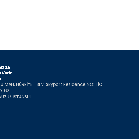
ızda
 Verin
m
U MAH. HÜRRİYET BLV. Skyport Residence NO: 1 İÇ
O: 62
DÜZÜ/ İSTANBUL