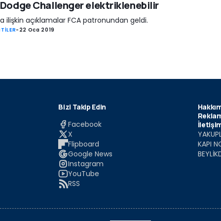
 Dodge Challenger elektriklenebilir
 ilişkin açıklamalar FCA patronundan geldi.
TİLER
-
22 Oca 2019
Bizi Takip Edin
Hakkım
Reklam
Facebook
İletişi
X
YAKUPL
Flipboard
KAPI N
Google News
BEYLİK
Instagram
YouTube
RSS