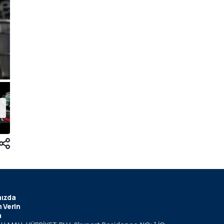
ızda
 Verin
m