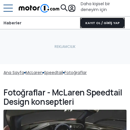
Daha kişisel bir
deneyim için
Haberler
KAYIT OL / GİRİŞ YAP
Ana Sayfa
McLaren
Speedtail
Fotoğraflar
Fotoğraflar - McLaren Speedtail
Design konseptleri