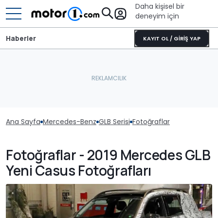
Daha kişisel bir
deneyim için
Haberler
KAYIT OL / GİRİŞ YAP
Ana Sayfa
Mercedes-Benz
GLB Serisi
Fotoğraflar
Fotoğraflar - 2019 Mercedes GLB
Yeni Casus Fotoğrafları