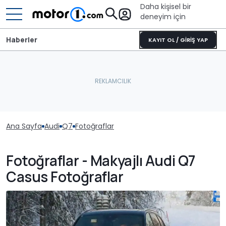
Daha kişisel bir
deneyim için
Haberler
KAYIT OL / GİRİŞ YAP
Ana Sayfa
Audi
Q7
Fotoğraflar
Fotoğraflar - Makyajlı Audi Q7
Casus Fotoğraflar