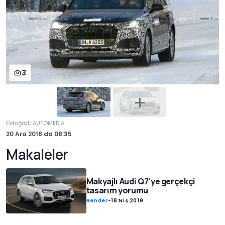
3
:
Fotoğraf
AUTOMEDIA
20 Ara 2018
da
08:35
Makaleler
Makyajlı Audi Q7’ye gerçekçi
tasarım yorumu
Render
-
18 Nis 2019