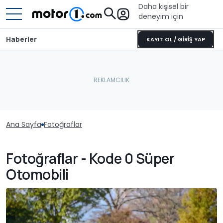
Daha kişisel bir
deneyim için
Haberler
KAYIT OL / GİRİŞ YAP
Ana Sayfa
Fotoğraflar
Fotoğraflar - Kode 0 Süper
Otomobili