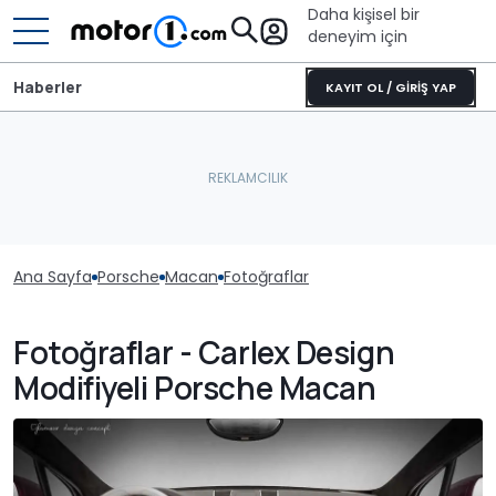
Daha kişisel bir
deneyim için
Haberler
KAYIT OL / GİRİŞ YAP
Ana Sayfa
Porsche
Macan
Fotoğraflar
Fotoğraflar - Carlex Design
Modifiyeli Porsche Macan