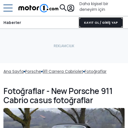
Daha kişisel bir
deneyim için
Haberler
KAYIT OL / GİRİŞ YAP
Ana Sayfa
Porsche
911 Carrera Cabriolet
Fotoğraflar
Fotoğraflar - New Porsche 911
Cabrio casus fotoğraflar