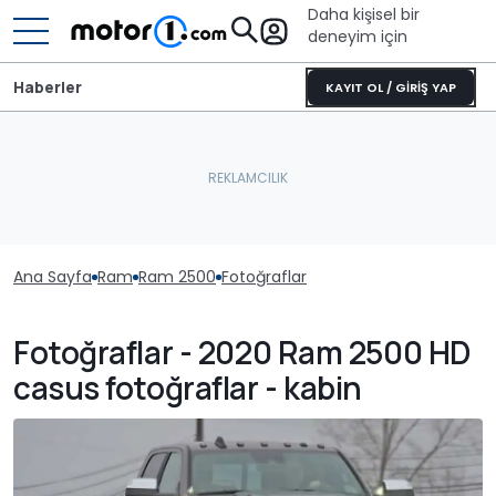
Daha kişisel bir
deneyim için
Haberler
KAYIT OL / GİRİŞ YAP
Ana Sayfa
Ram
Ram 2500
Fotoğraflar
Fotoğraflar - 2020 Ram 2500 HD
casus fotoğraflar - kabin