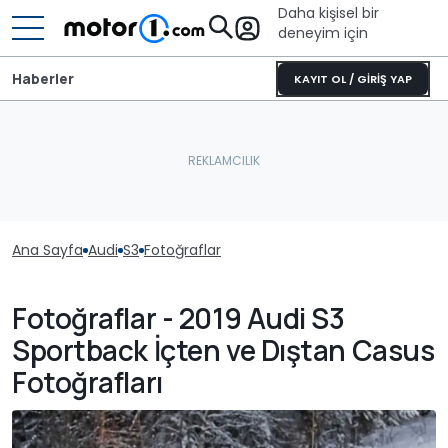
Daha kişisel bir
deneyim için
Haberler
KAYIT OL / GİRİŞ YAP
Ana Sayfa
Audi
S3
Fotoğraflar
Fotoğraflar - 2019 Audi S3
Sportback İçten ve Dıştan Casus
Fotoğrafları