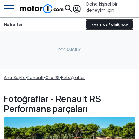
Daha kişisel bir
deneyim için
Haberler
KAYIT OL / GİRİŞ YAP
Ana Sayfa
Renault
Clio RS
Fotoğraflar
Fotoğraflar - Renault RS
Performans parçaları