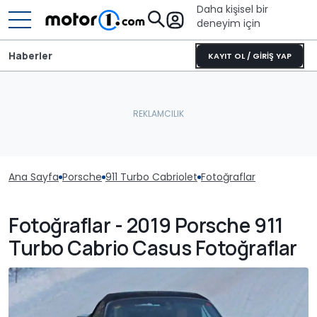
Daha kişisel bir
deneyim için
Haberler
KAYIT OL / GİRİŞ YAP
Ana Sayfa
Porsche
911 Turbo Cabriolet
Fotoğraflar
Fotoğraflar - 2019 Porsche 911
Turbo Cabrio Casus Fotoğraflar