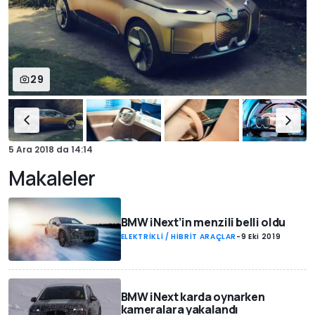
29
5 Ara 2018
da
14:14
Makaleler
BMW iNext’in menzili belli oldu
ELEKTRİKLİ / HİBRİT ARAÇLAR
-
9 Eki 2019
BMW iNext karda oynarken
kameralara yakalandı