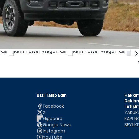
Bizi Takip Edin
Hakkım
Reklam
Facebook
İletişi
X
YAKUPL
Flipboard
KAPI N
Google News
BEYLİK
Instagram
YouTube