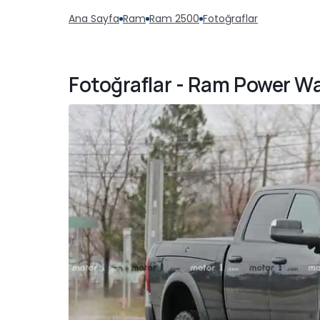
Ana Sayfa
Ram
Ram 2500
Fotoğraflar
Fotoğraflar - Ram Power W