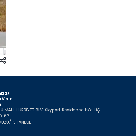
ızda
 Verin
m
U MAH. HÜRRİYET BLV. Skyport Residence NO: 1 İÇ
O: 62
DÜZÜ/ İSTANBUL