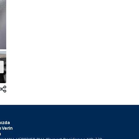
ızda
 Verin
m