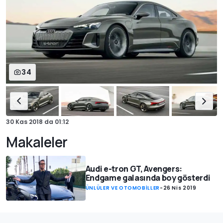
34
30 Kas 2018
da
01:12
Makaleler
Audi e-tron GT, Avengers:
Endgame galasında boy gösterdi
ÜNLÜLER VE OTOMOBİLLER
-
26 Nis 2019