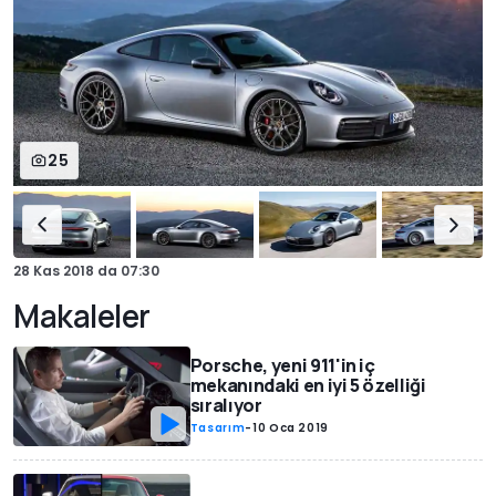
25
28 Kas 2018
da
07:30
Makaleler
Porsche, yeni 911'in iç
mekanındaki en iyi 5 özelliği
sıralıyor
Tasarım
-
10 Oca 2019