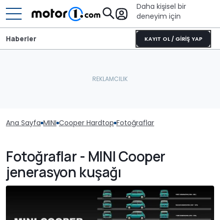
Daha kişisel bir
deneyim için
Haberler
KAYIT OL / GİRİŞ YAP
Ana Sayfa
MINI
Cooper Hardtop
Fotoğraflar
Fotoğraflar - MINI Cooper
jenerasyon kuşağı