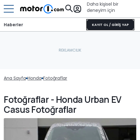
Daha kişisel bir
deneyim için
Haberler
KAYIT OL / GİRİŞ YAP
Ana Sayfa
Honda
Fotoğraflar
Fotoğraflar - Honda Urban EV
Casus Fotoğraflar