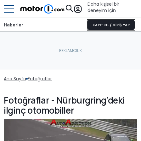
Daha kişisel bir
deneyim için
Haberler
KAYIT OL / GİRİŞ YAP
Ana Sayfa
Fotoğraflar
Fotoğraflar - Nürburgring'deki
ilginç otomobiller