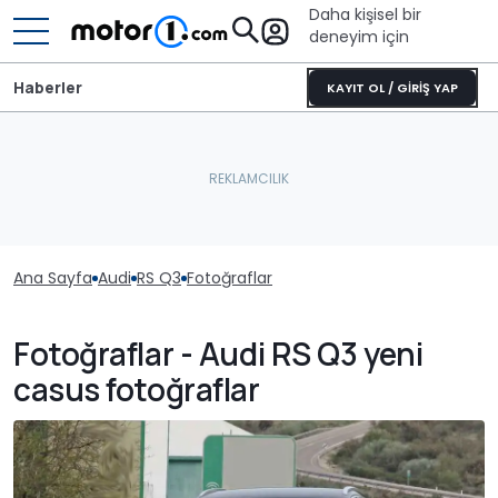
Daha kişisel bir
deneyim için
Haberler
KAYIT OL / GİRİŞ YAP
Ana Sayfa
Audi
RS Q3
Fotoğraflar
Fotoğraflar - Audi RS Q3 yeni
casus fotoğraflar