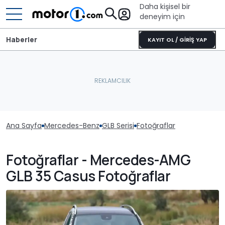
Daha kişisel bir
deneyim için
Haberler
KAYIT OL / GİRİŞ YAP
Ana Sayfa
Mercedes-Benz
GLB Serisi
Fotoğraflar
Fotoğraflar - Mercedes-AMG
GLB 35 Casus Fotoğraflar