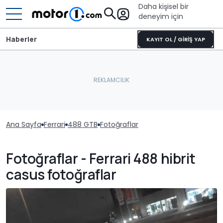
Daha kişisel bir
deneyim için
Haberler
KAYIT OL / GİRİŞ YAP
Ana Sayfa
Ferrari
488 GTB
Fotoğraflar
Fotoğraflar - Ferrari 488 hibrit
casus fotoğraflar