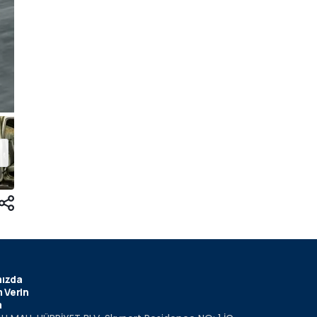
ızda
 Verin
m