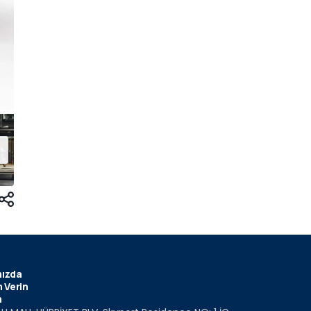
ızda
 Verin
m