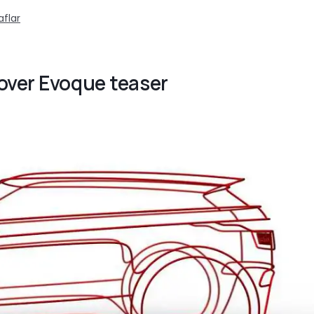
aflar
over Evoque teaser