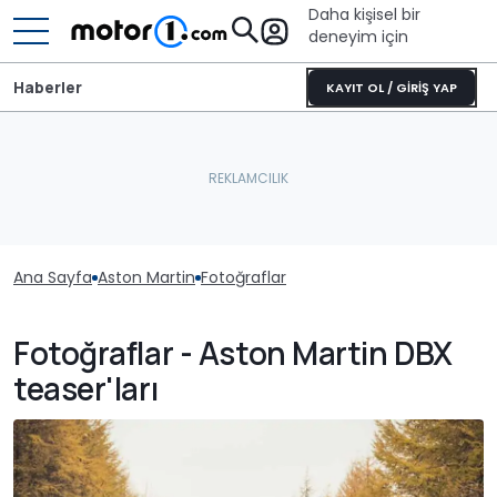
Daha kişisel bir
deneyim için
Haberler
KAYIT OL / GİRİŞ YAP
Ana Sayfa
Aston Martin
Fotoğraflar
Fotoğraflar - Aston Martin DBX
teaser'ları