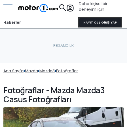
Daha kişisel bir
deneyim için
Haberler
KAYIT OL / GİRİŞ YAP
Ana Sayfa
Mazda
Mazda3
Fotoğraflar
Fotoğraflar - Mazda Mazda3
Casus Fotoğrafları