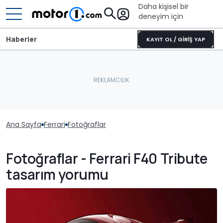
Daha kişisel bir
deneyim için
Haberler
KAYIT OL / GİRİŞ YAP
Ana Sayfa
Ferrari
Fotoğraflar
Fotoğraflar - Ferrari F40 Tribute
tasarım yorumu