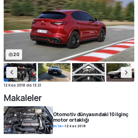
20
12 Kas 2018
da
13:21
Makaleler
Otomotiv dünyasındaki 10 ilginç
motor ortaklığı
En'ler
-
12 Kas 2018