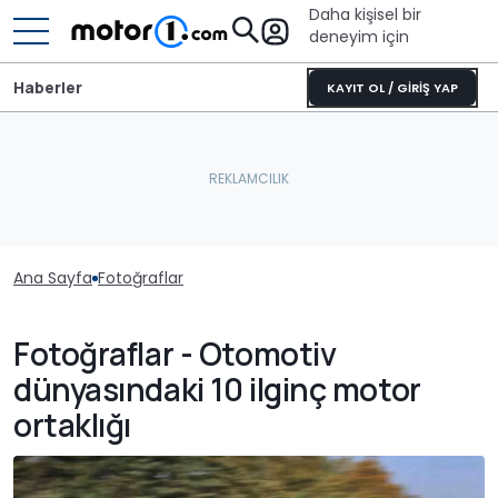
Daha kişisel bir
deneyim için
Haberler
KAYIT OL / GİRİŞ YAP
Ana Sayfa
Fotoğraflar
Fotoğraflar - Otomotiv
dünyasındaki 10 ilginç motor
ortaklığı