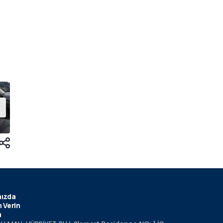
ızda
 Verin
m